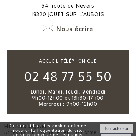
54, route de Nevers
18320 JOUET-SUR-L’AUBOIS
Nous écrire
ACCUEIL TÉLÉPHONIQUE
02 48 77 55 50
Lundi, Mardi, Jeudi, Vendredi
9h00-12h00 et 13h30-17h00
Mercredi :
9h00-12h00
Ce site utilise des cookies afin de
Mentions Légales
mesurer la fréquentation du site,
Accessibilité : partiellement conforme
de vous proposer des contenus